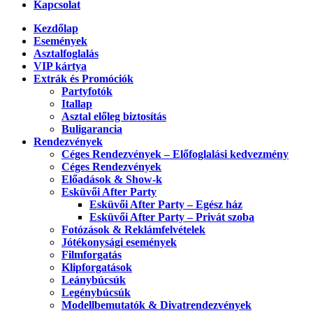
Kapcsolat
Kezdőlap
Események
Asztalfoglalás
VIP kártya
Extrák és Promóciók
Partyfotók
Itallap
Asztal előleg biztosítás
Buligarancia
Rendezvények
Céges Rendezvények – Előfoglalási kedvezmény
Céges Rendezvények
Előadások & Show-k
Esküvői After Party
Esküvői After Party – Egész ház
Esküvői After Party – Privát szoba
Fotózások & Reklámfelvételek
Jótékonysági események
Filmforgatás
Klipforgatások
Leánybúcsúk
Legénybúcsúk
Modellbemutatók & Divatrendezvények