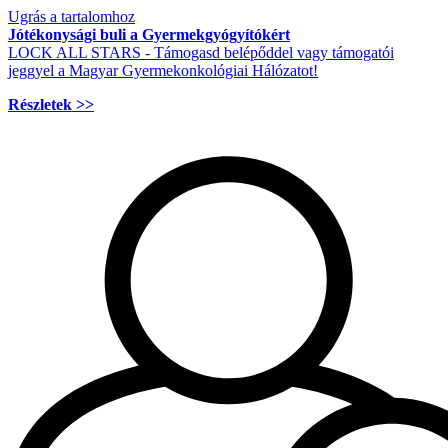
Ugrás a tartalomhoz
Jótékonysági buli a Gyermekgyógyítókért
LOCK ALL STARS - Támogasd belépőddel vagy támogatói
jeggyel a Magyar Gyermekonkológiai Hálózatot!
Részletek >>