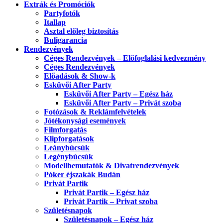
Extrák és Promóciók
Partyfotók
Itallap
Asztal előleg biztosítás
Buligarancia
Rendezvények
Céges Rendezvények – Előfoglalási kedvezmény
Céges Rendezvények
Előadások & Show-k
Esküvői After Party
Esküvői After Party – Egész ház
Esküvői After Party – Privát szoba
Fotózások & Reklámfelvételek
Jótékonysági események
Filmforgatás
Klipforgatások
Leánybúcsúk
Legénybúcsúk
Modellbemutatók & Divatrendezvények
Póker éjszakák Budán
Privát Partik
Privát Partik – Egész ház
Privát Partik – Privat szoba
Születésnapok
Születésnapok – Egész ház