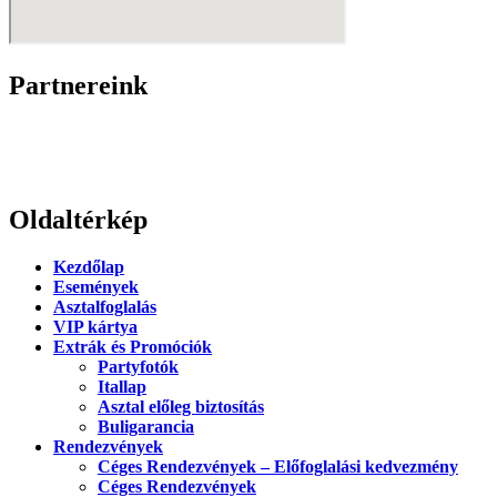
Partnereink
Oldaltérkép
Kezdőlap
Események
Asztalfoglalás
VIP kártya
Extrák és Promóciók
Partyfotók
Itallap
Asztal előleg biztosítás
Buligarancia
Rendezvények
Céges Rendezvények – Előfoglalási kedvezmény
Céges Rendezvények