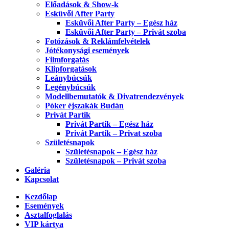
Előadások & Show-k
Esküvői After Party
Esküvői After Party – Egész ház
Esküvői After Party – Privát szoba
Fotózások & Reklámfelvételek
Jótékonysági események
Filmforgatás
Klipforgatások
Leánybúcsúk
Legénybúcsúk
Modellbemutatók & Divatrendezvények
Póker éjszakák Budán
Privát Partik
Privát Partik – Egész ház
Privát Partik – Privat szoba
Születésnapok
Születésnapok – Egész ház
Születésnapok – Privát szoba
Galéria
Kapcsolat
Kezdőlap
Események
Asztalfoglalás
VIP kártya