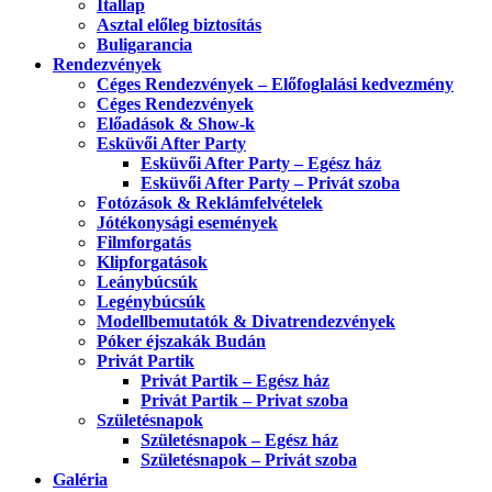
Itallap
Asztal előleg biztosítás
Buligarancia
Rendezvények
Céges Rendezvények – Előfoglalási kedvezmény
Céges Rendezvények
Előadások & Show-k
Esküvői After Party
Esküvői After Party – Egész ház
Esküvői After Party – Privát szoba
Fotózások & Reklámfelvételek
Jótékonysági események
Filmforgatás
Klipforgatások
Leánybúcsúk
Legénybúcsúk
Modellbemutatók & Divatrendezvények
Póker éjszakák Budán
Privát Partik
Privát Partik – Egész ház
Privát Partik – Privat szoba
Születésnapok
Születésnapok – Egész ház
Születésnapok – Privát szoba
Galéria