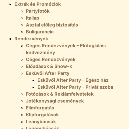
Extrák és Promóciók
Partyfotók
Itallap
Asztal előleg biztosítás
Buligarancia
Rendezvények
Céges Rendezvények – Előfoglalási
kedvezmény
Céges Rendezvények
Előadások & Show-k
Esküvői After Party
Esküvői After Party – Egész ház
Esküvői After Party – Privát szoba
Fotózások & Reklámfelvételek
Jótékonysági események
Filmforgatás
Klipforgatások
Leánybúcsúk
Legénybúcsúk