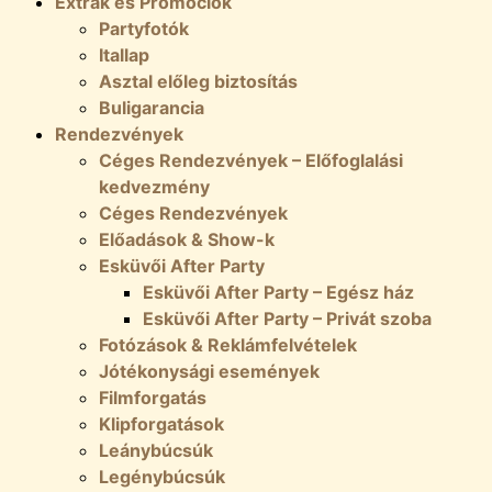
Extrák és Promóciók
Partyfotók
Itallap
Asztal előleg biztosítás
Buligarancia
Rendezvények
Céges Rendezvények – Előfoglalási
kedvezmény
Céges Rendezvények
Előadások & Show-k
Esküvői After Party
Esküvői After Party – Egész ház
Esküvői After Party – Privát szoba
Fotózások & Reklámfelvételek
Jótékonysági események
Filmforgatás
Klipforgatások
Leánybúcsúk
Legénybúcsúk