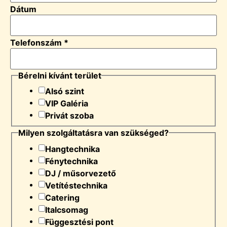
Dátum
Telefonszám
*
Bérelni kívánt terület
Alsó szint
VIP Galéria
Privát szoba
Milyen szolgáltatásra van szükséged?
Hangtechnika
Fénytechnika
DJ / műsorvezető
Vetítéstechnika
Catering
Italcsomag
Függesztési pont