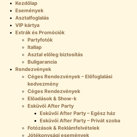
Kezdőlap
Események
Asztalfoglalás
VIP kártya
Extrák és Promóciók
Partyfotók
Itallap
Asztal előleg biztosítás
Buligarancia
Rendezvények
Céges Rendezvények – Előfoglalási
kedvezmény
Céges Rendezvények
Előadások & Show-k
Esküvői After Party
Esküvői After Party – Egész ház
Esküvői After Party – Privát szoba
Fotózások & Reklámfelvételek
Jótékonysági események