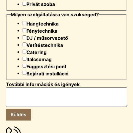
Privát szoba
Milyen szolgáltatásra van szükséged?
Hangtechnika
Fénytechnika
DJ / műsorvezető
Vetítéstechnika
Catering
Italcsomag
Függesztési pont
Bejárati installáció
További információk és igények
Küldés