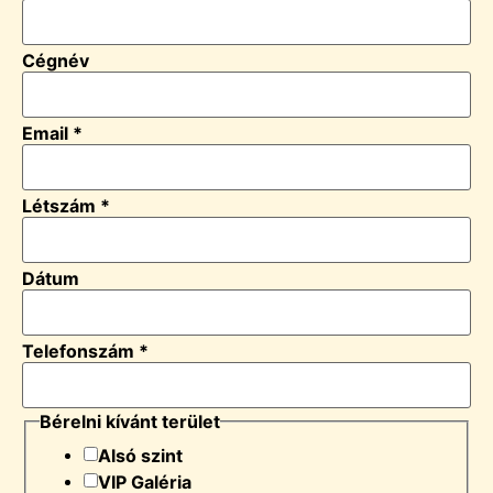
Cégnév
Email
*
Létszám
*
Dátum
Telefonszám
*
Bérelni kívánt terület
Alsó szint
VIP Galéria