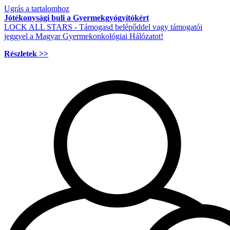
Ugrás a tartalomhoz
Jótékonysági buli a Gyermekgyógyítókért
LOCK ALL STARS - Támogasd belépőddel vagy támogatói
jeggyel a Magyar Gyermekonkológiai Hálózatot!
Részletek >>