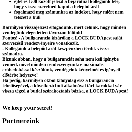
éjfél és 1:00 között jelezd a bejáratnál kollégáink felé,
hogy vissza szeretnéd kapni a belépőd árát
fogalmazd meg számunkra az indokot, hogy miért nem
tetszett a buli
Bármilyen visszajelzést elfogadunk, mert célunk, hogy minden
vendégünk elégedetten távozzon tőlünk!
Fontos!
- A buligarancia kizárólag a LOCK BUDApest saját
szervezésű rendezvényeire vonatkozik.
- Kollégáink a belépőd árát készpénzben térítik vissza
számodra.
Bízunk abban, hogy a buligaranciát soha nem kell igénybe
venned, mivel minden rendezvényünkre maximális
erőbedobással készülünk, vendégeink kényelmét és igényeit
előtérbe helyezve!
Ha pedig, bármilyen okból kifolyólag élsz a buligarancia
lehetőségével, a következő buli alkalmával tárt karokkal vár
vissza téged a budai szórakoztatás bázisa, a LOCK BUDApest!
We keep your secret!
Partnereink