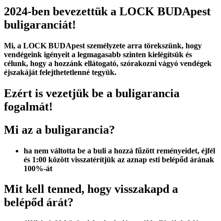
2024-ben bevezettük a LOCK BUDApest
buligaranciát!
Mi, a LOCK BUDApest személyzete arra törekszünk, hogy
vendégeink igényeit a legmagasabb szinten kielégítsük és
célunk, hogy a hozzánk ellátogató, szórakozni vágyó vendégek
éjszakáját felejthetetlenné tegyük.
Ezért is vezetjük be a buligarancia
fogalmát!
Mi az a buligarancia?
ha nem váltotta be a buli a hozzá fűzött reményeidet, éjfél
és 1:00 között visszatérítjük az aznap esti belépőd árának
100%-át
Mit kell tenned, hogy visszakapd a
belépőd árát?