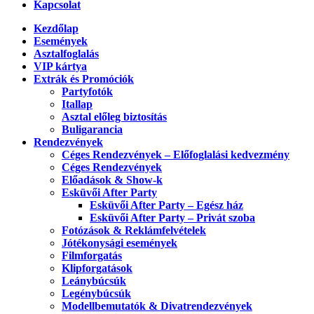
Kapcsolat
Kezdőlap
Események
Asztalfoglalás
VIP kártya
Extrák és Promóciók
Partyfotók
Itallap
Asztal előleg biztosítás
Buligarancia
Rendezvények
Céges Rendezvények – Előfoglalási kedvezmény
Céges Rendezvények
Előadások & Show-k
Esküvői After Party
Esküvői After Party – Egész ház
Esküvői After Party – Privát szoba
Fotózások & Reklámfelvételek
Jótékonysági események
Filmforgatás
Klipforgatások
Leánybúcsúk
Legénybúcsúk
Modellbemutatók & Divatrendezvények