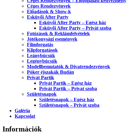
Céges Rendezvények – Előfoglalási kedvezmény
Céges Rendezvények
Előadások & Show-k
Esküvői After Party
Esküvői After Party – Egész ház
Esküvői After Party – Privát szoba
Fotózások & Reklámfelvételek
Jótékonysági események
Filmforgatás
Klipforgatások
Leánybúcsúk
Legénybúcsúk
Modellbemutatók & Divatrendezvények
Póker éjszakák Budán
Privát Partik
Privát Partik – Egész ház
Privát Partik – Privat szoba
Születésnapok
Születésnapok – Egész ház
Születésnapok – Privát szoba
Galéria
Kapcsolat
Információk