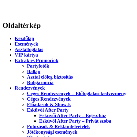
Oldaltérkép
Kezdőlap
Események
Asztalfoglalás
VIP kártya
Extrák és Promóciók
Partyfotók
Itallap
Asztal előleg biztosítás
Buligarancia
Rendezvények
Céges Rendezvények – Előfoglalási kedvezmény
Céges Rendezvények
Előadások & Show-k
Esküvői After Party
Esküvői After Party – Egész ház
Esküvői After Party – Privát szoba
Fotózások & Reklámfelvételek
Jótékonysági események