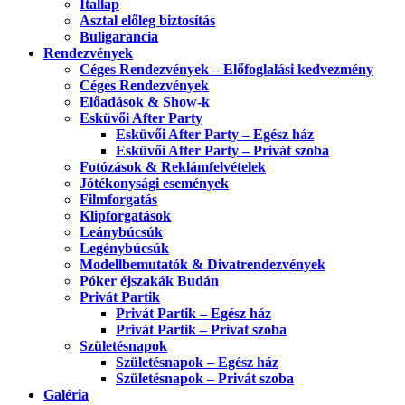
Itallap
Asztal előleg biztosítás
Buligarancia
Rendezvények
Céges Rendezvények – Előfoglalási kedvezmény
Céges Rendezvények
Előadások & Show-k
Esküvői After Party
Esküvői After Party – Egész ház
Esküvői After Party – Privát szoba
Fotózások & Reklámfelvételek
Jótékonysági események
Filmforgatás
Klipforgatások
Leánybúcsúk
Legénybúcsúk
Modellbemutatók & Divatrendezvények
Póker éjszakák Budán
Privát Partik
Privát Partik – Egész ház
Privát Partik – Privat szoba
Születésnapok
Születésnapok – Egész ház
Születésnapok – Privát szoba
Galéria