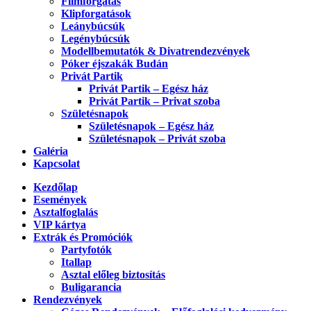
Filmforgatás
Klipforgatások
Leánybúcsúk
Legénybúcsúk
Modellbemutatók & Divatrendezvények
Póker éjszakák Budán
Privát Partik
Privát Partik – Egész ház
Privát Partik – Privat szoba
Születésnapok
Születésnapok – Egész ház
Születésnapok – Privát szoba
Galéria
Kapcsolat
Kezdőlap
Események
Asztalfoglalás
VIP kártya
Extrák és Promóciók
Partyfotók
Itallap
Asztal előleg biztosítás
Buligarancia
Rendezvények